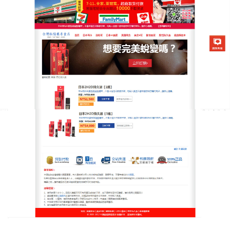
日本2H2D延時噴霧專賣店
有效持久方法
解男性“男”題.陽痿早洩不能勃起，勃起不堅，中途疲
軟等陽痿早洩怎麼治？推薦一種
有效持久方法
的日本
2H2D延時噴霧，是由醫學界多位精英研發而成，全
天然草本的男性保健産品，釋放男人魅力讓男人更男
人，天然配方，清爽潤滑，緩解乾澀，提升快感，溶
于水，適合過敏性肌膚，安全無副作用，，提高性神
經敏感度，加快神經衝動的傳導，能迅速加强陰莖勃
起的硬度，使持續控制的時間增强，快感更强，性生
活黃金時間延長。