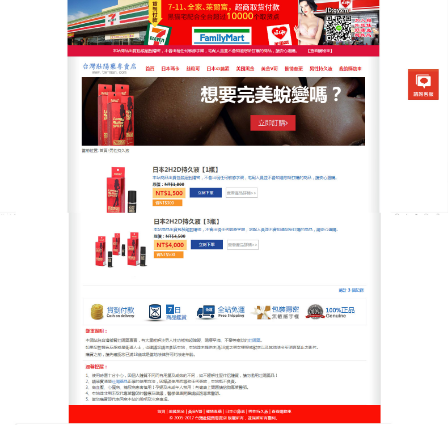
日本2H2D延時噴霧專賣店
2H2D倍力挺男用噴劑
男人用延時噴劑的還是挺多的，特別是上了年紀的中
年男士經常會用這個
2H2D倍力挺男用噴劑
來調節，
為純草本提取,經過上萬例床試驗,無不良反應,有效成
分作用於龜頭海綿體組織上，會舒緩龜頭上全身最敏
感的細微神經反應，增大血液流量，提高末梢神經耐
受性，早泄從根本上說是射精反射所需的刺激閾值太
低了，改善早泄就是提高射精刺激閾值，增加陰莖對
性刺激的耐受性，透陰莖體內部,可刺激陰莖體,加速血
液循環,延長勃起時間,有效控早泄。