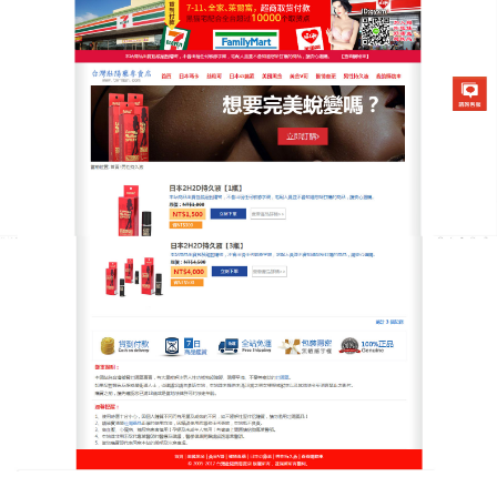
日本2H2D延時噴霧專賣店
持久液使脊椎反射強化，延時
抗壓
科學背書！
持久液
強化脊椎反射抗壓性，天然甘草與
綠茶萃取滲透皮膚，活性因子抑制興奮點，刺激中樞
神經延時，使用簡便，噴霧即效，效果穩定持久，伴
侶快感巔峰不墜，情緒穩定，無依賴，抗壓愛無限！
以天然成分如金盞花，無副作用，透過皮膚滲透，抑
制興奮點，使用方便快捷，持久液外用塗抹、無需口
服，不用熬煮、不用忌口，事前15分鐘使用即可，吸